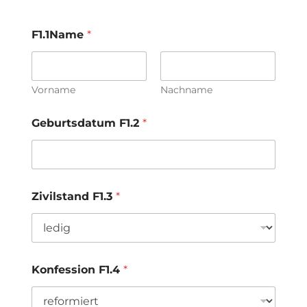
F1.1Name
*
Vorname
Nachname
Geburtsdatum F1.2
*
Zivilstand F1.3
*
Konfession F1.4
*