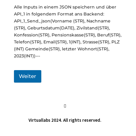
Alle Inputs in einem JSON speichern und über
API_1 in folgendem Format ans Backend:
API_1_Send_json(Vorname (STR), Nachname
(STR), Geburtsdatum(DATE), Zivilstand(STR),
Konfession(STR), Pensionskasse(STR), Beruf(STR),
Telefon(STR), Email(STR), 1(INT), Strasse(STR), PLZ
(INT) Gemeinde(STR), letzter Wohnort(STR),
2023(INT))---
Weiter

Virtuallabs 2024. All rights reserved.